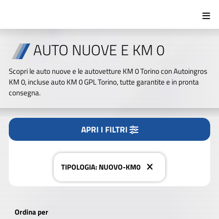
AUTO NUOVE E KM 0
Tipologia
Scopri le auto nuove e le autovetture KM 0 Torino con Autoingros
Tutto
Nuovo/KM0
Usato
KM 0, incluse auto KM 0 GPL Torino, tutte garantite e in pronta
consegna.
Marca
APRI I FILTRI
CERCA NEL NOSTRO PARCO AUTO
Modello
TIPOLOGIA: NUOVO-KM0
Alimentazione
Ordina per