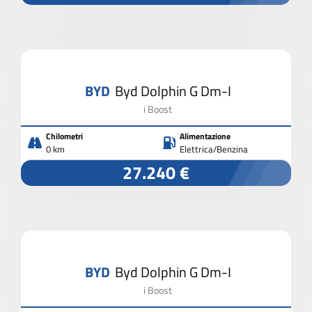
BYD
Byd Dolphin G Dm-I
i Boost
Chilometri
Alimentazione
0 km
Elettrica/Benzina
27.240 €
BYD
Byd Dolphin G Dm-I
i Boost