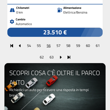
Chilometri
Alimentazione
0 km
Elettrica/Benzina
Cambio
Automatico
23.510 €
54
55
56
57
58
59
60
61
62
63
SCOPRI COSA C'È OLTRE IL PARCO
AUTO
Richiedici un'auto per ricevere una risposta in tempi
brevissimi