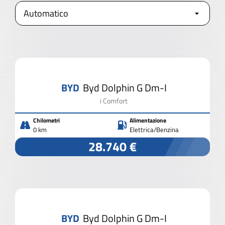
APRI I FILTRI
AVANZATI
2.000 VEICOLI IN PRONTA CONSEGNA
BYD
Byd Dolphin G Dm-I
CHIUDI I FILTRI
i Comfort
Chilometri
Alimentazione
0 km
Elettrica/Benzina
28.740 €
BYD
Byd Dolphin G Dm-I