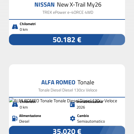
NISSAN
New X-Trail My26
TREK ePower e-4ORCE 4WD
Chilometri
0 km
50.182 €
ALFA ROMEO
Tonale
Tonale Diesel Diesel 130cv Veloce
Chilometri
Immatricolazione
0 km
2026
Alimentazione
Cambio
Diesel
Semiautomatico
35.020 €