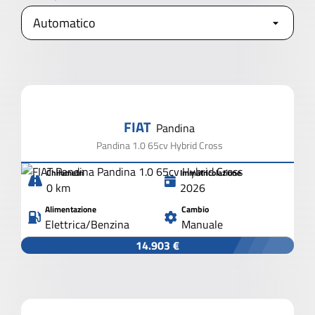
APRI I FILTRI
AVANZATI
2.000 VEICOLI IN PRONTA CONSEGNA
FIAT
Pandina
CHIUDI I FILTRI
Pandina 1.0 65cv Hybrid Cross
Chilometri
Immatricolazione
0 km
2026
Alimentazione
Cambio
Elettrica/Benzina
Manuale
14.903 €