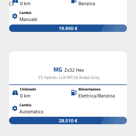
0 km
Benzina
Cambio
Manuale
19.950 €
MG
Zs32 Hev
ZS Hybrid+ LUX MY26 Andes Grey
Chilometri
Alimentazione
0 km
Elettrica/Benzina
Cambio
Automatico
28.510 €