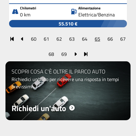
Chilometri
Alimentazione
0 km
Elettrica/Benzina
55.510 €
60
61
62
63
64
65
66
67
68
69
SCOPRI COSA C'È OLTRE IL PARCO AUTO
Richiedici un'auto per ricevere una risposta in tempi
brevissimi
Richiedi un'auto