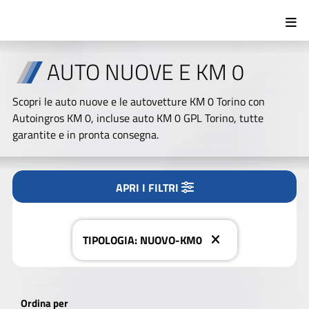
AUTO NUOVE E KM 0
Tipologia
Scopri le auto nuove e le autovetture KM 0 Torino con
Autoingros KM 0, incluse auto KM 0 GPL Torino, tutte
Tutto
Nuovo/KM0
Usato
garantite e in pronta consegna.
Marca
APRI I FILTRI
CERCA NEL NOSTRO PARCO AUTO
Modello
TIPOLOGIA: NUOVO-KM0
Alimentazione
Ordina per