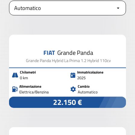
APRI I FILTRI
AVANZATI
2.000 VEICOLI IN PRONTA CONSEGNA
FIAT
Grande Panda
CHIUDI I FILTRI
Grande Panda Hybrid La Prima 1.2 Hybrid 110cv
Chilometri
Immatricolazione
0 km
2025
Alimentazione
Cambio
Elettrica/Benzina
Automatico
22.150 €