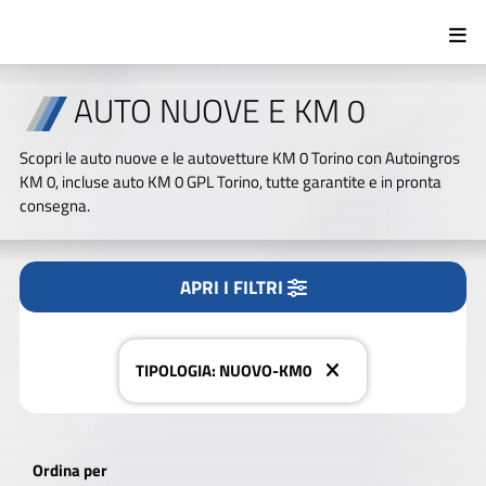
AUTO NUOVE E KM 0
Tipologia
Scopri le auto nuove e le autovetture KM 0 Torino con Autoingros
Tutto
Nuovo/KM0
Usato
KM 0, incluse auto KM 0 GPL Torino, tutte garantite e in pronta
consegna.
Marca
APRI I FILTRI
CERCA NEL NOSTRO PARCO AUTO
Modello
TIPOLOGIA: NUOVO-KM0
Alimentazione
Ordina per