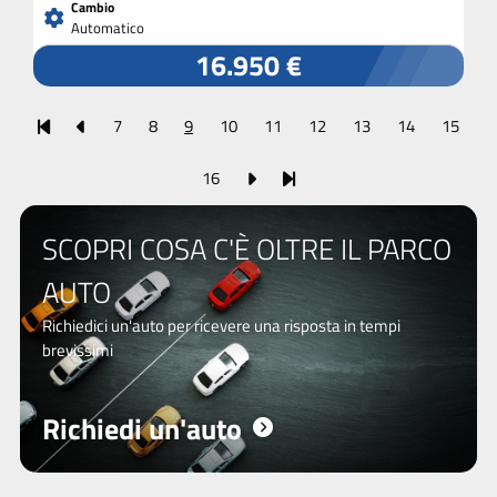
Cambio
Automatico
16.950 €
7
8
9
10
11
12
13
14
15
16
SCOPRI COSA C'È OLTRE IL PARCO
AUTO
Richiedici un'auto per ricevere una risposta in tempi
brevissimi
Richiedi un'auto