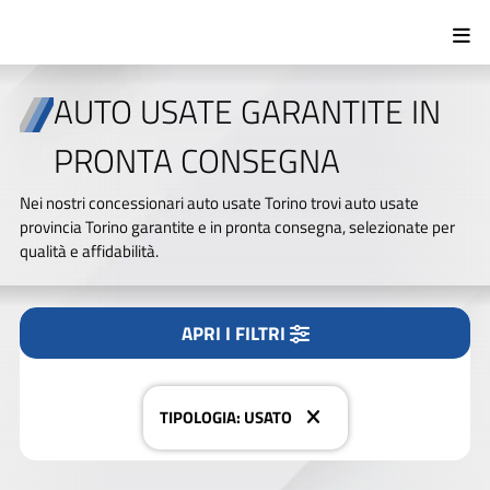
AUTO USATE GARANTITE IN
PRONTA CONSEGNA
Tipologia
Nei nostri concessionari auto usate Torino trovi auto usate
Tutto
Nuovo/KM0
Usato
provincia Torino garantite e in pronta consegna, selezionate per
qualità e affidabilità.
Marca
APRI I FILTRI
CERCA NEL NOSTRO PARCO AUTO
Modello
TIPOLOGIA: USATO