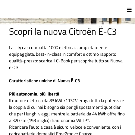
Scopri la nuova Citroën Ë-C3
La city car compatta 100% elettrica, completamente
equipaggiata, best-in-class in comfort e ottimo rapporto
qualità-prezzo: scarica il C-Book per scoprire tutto su Nuova
ë-C3.
Caratteristiche uniche di Nuova Ë-C3
Più autonomia, più libertà
Il motore elettrico da 83 kWh/113CV eroga tutta la potenza e
la coppia di cui hai bisogno sia per gli spostamenti quotidiani
che per i lunghi viaggi, mentre la batteria da 44 kWh offre fino
a 320 km (198 miglia) di autonomia WLTP*.
Ricaricare l’auto a casa è sicuro, veloce e conveniente, con i
caricabatterie domestici Free2move Charge.