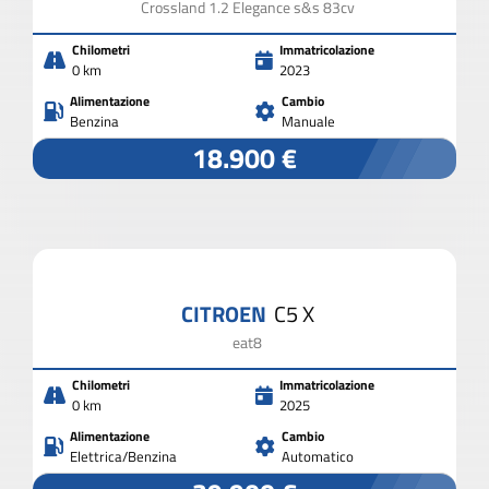
Crossland 1.2 Elegance s&s 83cv
Chilometri
Immatricolazione
0 km
2023
Alimentazione
Cambio
Benzina
Manuale
18.900 €
CITROEN
C5 X
eat8
Chilometri
Immatricolazione
0 km
2025
Alimentazione
Cambio
Elettrica/Benzina
Automatico