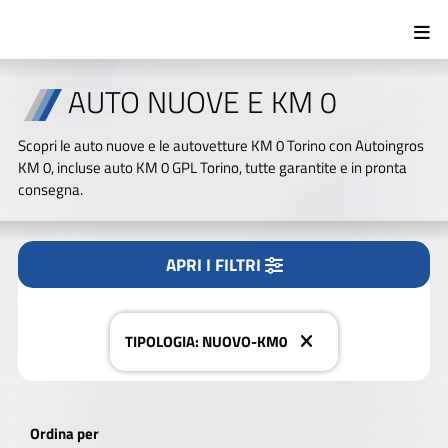
AUTO NUOVE E KM 0
Tipologia
Scopri le auto nuove e le autovetture KM 0 Torino con Autoingros
Tutto
Nuovo/KM0
Usato
KM 0, incluse auto KM 0 GPL Torino, tutte garantite e in pronta
consegna.
Marca
APRI I FILTRI
CERCA NEL NOSTRO PARCO AUTO
Modello
TIPOLOGIA: NUOVO-KM0
Alimentazione
Ordina per