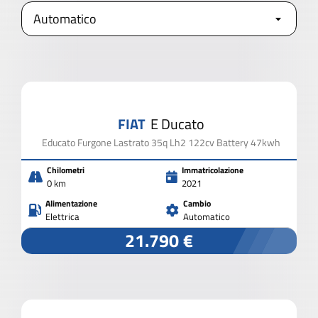
APRI I FILTRI
AVANZATI
2.000 VEICOLI IN PRONTA CONSEGNA
FIAT
E Ducato
CHIUDI I FILTRI
Educato Furgone Lastrato 35q Lh2 122cv Battery 47kwh
Chilometri
Immatricolazione
0 km
2021
Alimentazione
Cambio
Elettrica
Automatico
21.790 €