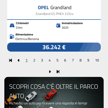
OPEL
Grandland
Grandland GS PHEV 225cv
Chilometri
Immatricolazione
0 km
2025
Alimentazione
Elettrica/Benzina
36.242 €
1
2
3
4
5
6
7
8
9
10
SCOPRI COSA C'È OLTRE IL PARCO
AUTO
Richiedici un'auto per ricevere una risposta in tempi