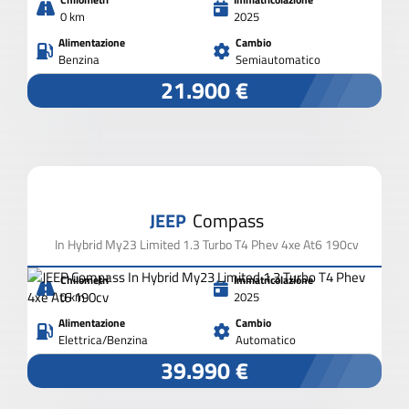
0 km
2025
Alimentazione
Cambio
Benzina
Semiautomatico
21.900 €
JEEP
Compass
In Hybrid My23 Limited 1.3 Turbo T4 Phev 4xe At6 190cv
Chilometri
Immatricolazione
0 km
2025
Alimentazione
Cambio
Elettrica/Benzina
Automatico
39.990 €