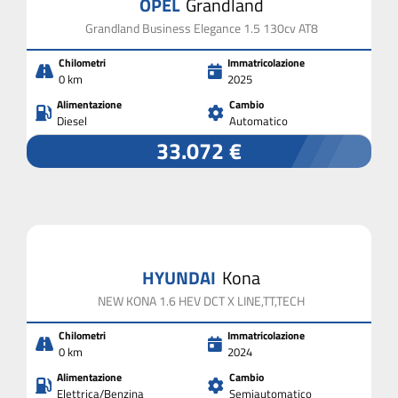
OPEL
Grandland
Grandland Business Elegance 1.5 130cv AT8
Chilometri
Immatricolazione
0 km
2025
Alimentazione
Cambio
Diesel
Automatico
33.072 €
HYUNDAI
Kona
NEW KONA 1.6 HEV DCT X LINE,TT,TECH
Chilometri
Immatricolazione
0 km
2024
Alimentazione
Cambio
Elettrica/Benzina
Semiautomatico