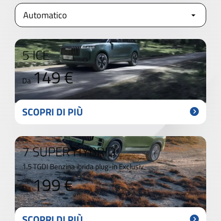
5 ICE
149 €
Da
SCOPRI DI PIÙ
7 SUPER HYBRID
1.5 TGDI Benzina ibrida plug-in Exclusiv
199 €
Da
SCOPRI DI PIÙ