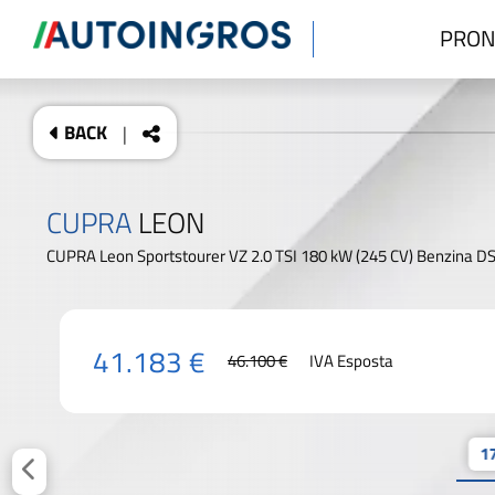
PRON
BACK
|
CUPRA
LEON
CUPRA Leon Sportstourer VZ 2.0 TSI 180 kW (245 CV) Benzina 
41.183 €
46.100 €
IVA Esposta
17