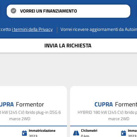
VORREI UN FINANZIAMENTO
ccetto
i termini della Privacy
Vorrei ricevere aggiornamenti da Autoi
INVIA LA RICHIESTA
UPRA
Formentor
CUPRA
Forment
kW (245 CV) Ibrido plug-in DSG 6
HYBRID 180 kW (245 CV) Ibrido p
marce 2WD
marce 2WD
Immatricolazione
Chilometri
Immat
2023
0 km
2023