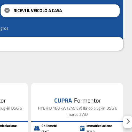
RICEVI IL VEICOLO A CASA
ngros
or
CUPRA
Formentor
lug-in DSG 6
HYBRID 180 kW (245 CV) Ibrido plug-in DSG 6
marce 2WD
ricolazione
Chilometri
Immatricolazione
0 km
2025