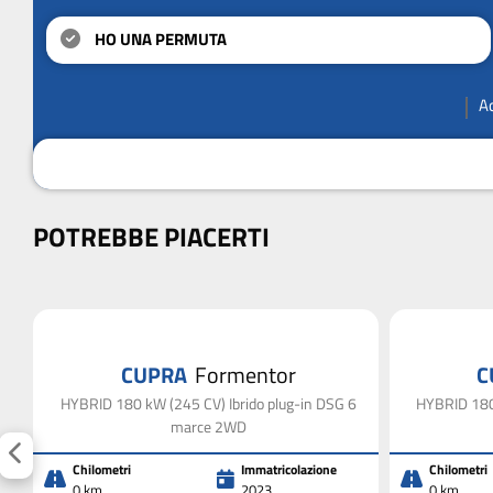
HO UNA PERMUTA
A
POTREBBE PIACERTI
CUPRA
Formentor
C
HYBRID 180 kW (245 CV) Ibrido plug-in DSG 6
HYBRID 180 
marce 2WD
Chilometri
Immatricolazione
Chilometri
0 km
2023
0 km