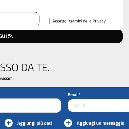
Accetto
i termini della Privacy
GUI
SSO DA TE.
evissimi
Email*
Aggiungi più dati
Aggiungi un messaggio