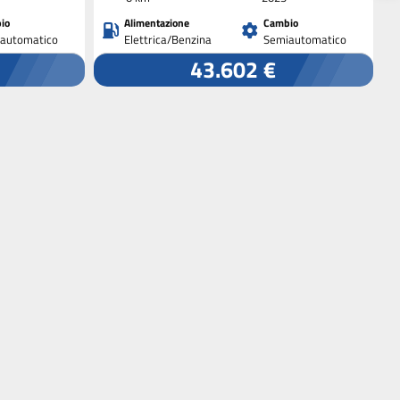
io
Alimentazione
Cambio
automatico
Elettrica/Benzina
Semiautomatico
43.602 €