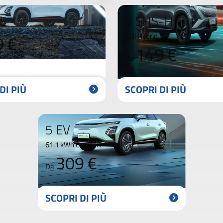
E
5 SHS-H
9 €
Full Hybrid
149 €
Da
DI PIÙ
SCOPRI DI PIÙ
5 EV
61.1 kWh Comfort
309 €
Da
SCOPRI DI PIÙ