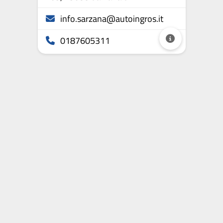
info.sarzana@autoingros.it
0187605311