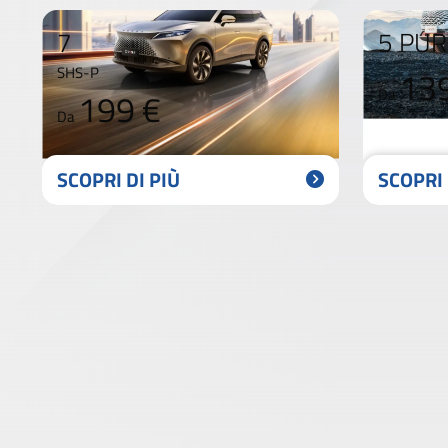
7
5 PUR
SHS-P
13
199 €
Da
Da
SCOPRI DI PIÙ
SCOPRI 