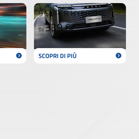
9 SUPER HYBRID
339 €
Da
SCOPRI DI PIÙ