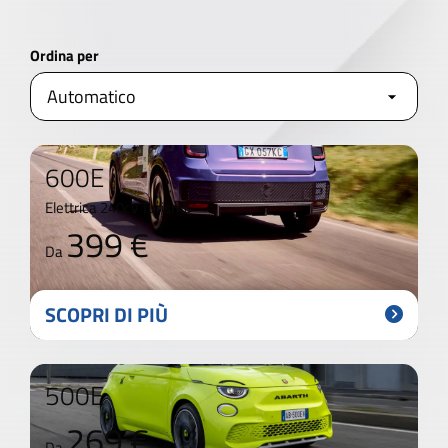
Ordina per
600E
Elettrica 240cv Turismo
399 €
Da
SCOPRI DI PIÙ
500E
269 €
Da