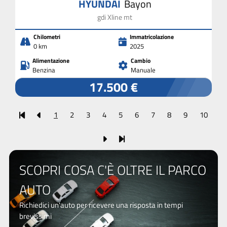
HYUNDAI
Bayon
gdi Xline mt
Chilometri
Immatricolazione
0 km
2025
Alimentazione
Cambio
Benzina
Manuale
17.500 €
1
2
3
4
5
6
7
8
9
10
SCOPRI COSA C'È OLTRE IL PARCO
AUTO
Richiedici un'auto per ricevere una risposta in tempi
brevissimi