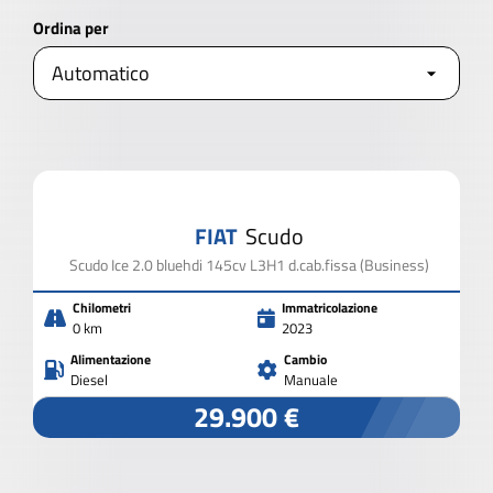
Alimentazione
Ordina per
APRI I FILTRI
AVANZATI
2.000 VEICOLI IN PRONTA CONSEGNA
FIAT
Scudo
CHIUDI I FILTRI
Scudo Ice 2.0 bluehdi 145cv L3H1 d.cab.fissa (Business)
Chilometri
Immatricolazione
0 km
2023
Alimentazione
Cambio
Diesel
Manuale
29.900 €