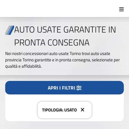
AUTO USATE GARANTITE IN
PRONTA CONSEGNA
Tipologia
Nei nostri concessionari auto usate Torino trovi auto usate
Tutto
Nuovo/KM0
Usato
provincia Torino garantite e in pronta consegna, selezionate per
qualità e affidabilità.
Marca
APRI I FILTRI
CERCA NEL NOSTRO PARCO AUTO
Modello
TIPOLOGIA: USATO