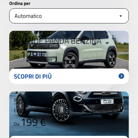
Ordina per
GRANDE PANDA BENZINA
129 €
Da
SCOPRI DI PIÙ
500 ELETTRICA
Elettrica Red 95cv
199 €
Da