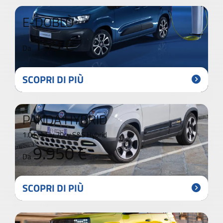
E-DOBLÒ
159 €
Da
SCOPRI DI PIÙ
PANDA HYBRID
1.0 FireFly 70cv S&S Hybrid
9.950 €
Da
SCOPRI DI PIÙ