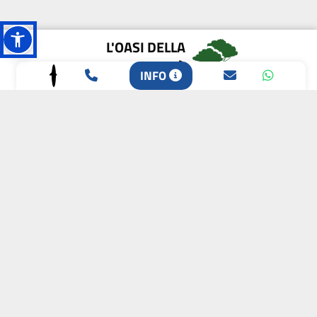
L'OASI DELLA
BIODIVERSITÀ
INFO
CAMPIONE DELLA
CRESCITA 2024