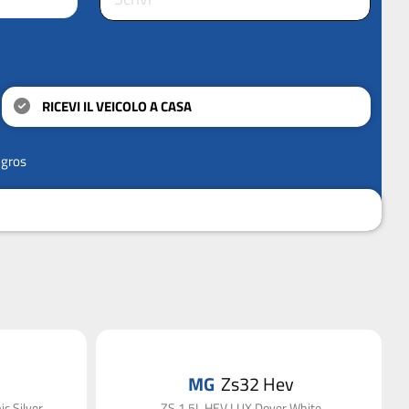
RICEVI IL VEICOLO A CASA
ngros
MG
Zs32 Hev
c Silver
ZS 1.5L HEV LUX Dover White