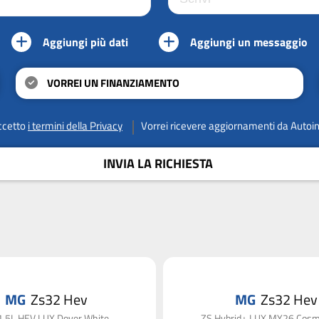
Aggiungi più dati
Aggiungi un messaggio
VORREI UN FINANZIAMENTO
ccetto
i termini della Privacy
Vorrei ricevere aggiornamenti da Autoi
INVIA LA RICHIESTA
MG
Zs32 Hev
MG
Zs32 Hev
1.5L HEV LUX Dover White
ZS Hybrid+ LUX MY26 Cosmi