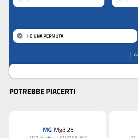
HO UNA PERMUTA
A
POTREBBE PIACERTI
MG
Mg3 25
MG3 Hybrid+ LUX MY25 BLACK
ZS 