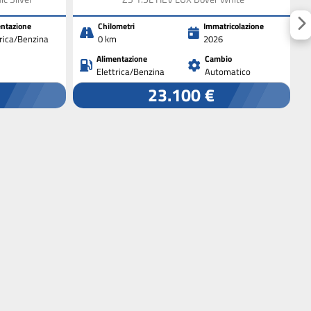
ntazione
Chilometri
Immatricolazione
trica/Benzina
0 km
2026
Alimentazione
Cambio
Elettrica/Benzina
Automatico
23.100 €