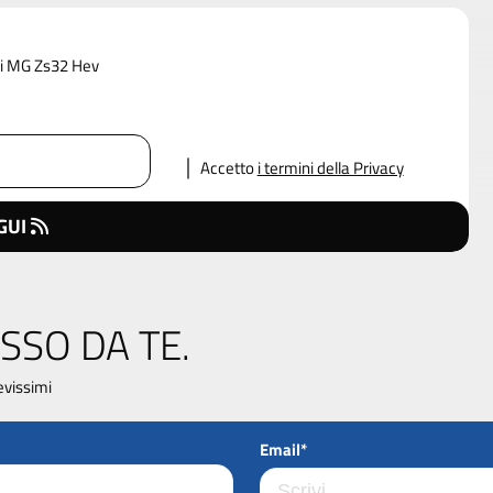
 di MG Zs32 Hev
Accetto
i termini della Privacy
GUI
SSO DA TE.
evissimi
Email*