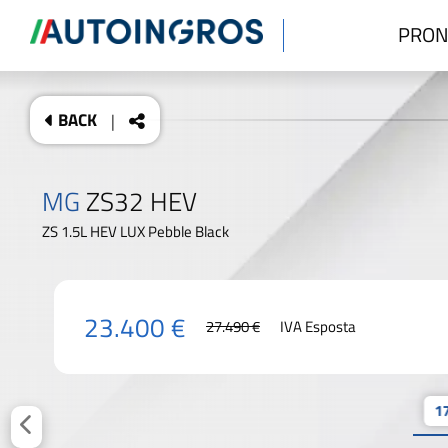
PRON
BACK
|
MG
ZS32 HEV
ZS 1.5L HEV LUX Pebble Black
23.400 €
27.490 €
IVA Esposta
17