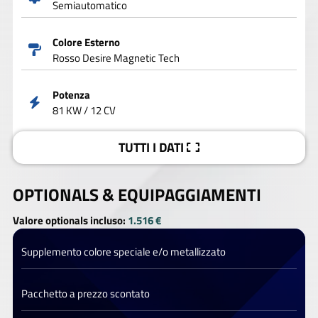
Semiautomatico
Colore Esterno
Rosso Desire Magnetic Tech
Potenza
81 KW / 12 CV
TUTTI I DATI
OPTIONALS &
EQUIPAGGIAMENTI
Valore optionals incluso:
1.516 €
Supplemento colore speciale e/o metallizzato
Pacchetto a prezzo scontato