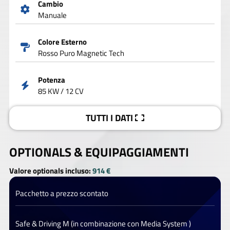
Cambio
Manuale
Colore Esterno
Rosso Puro Magnetic Tech
Potenza
85 KW / 12 CV
TUTTI I DATI
OPTIONALS &
EQUIPAGGIAMENTI
Valore optionals incluso:
914 €
Pacchetto a prezzo scontato
Safe & Driving M (in combinazione con Media System )