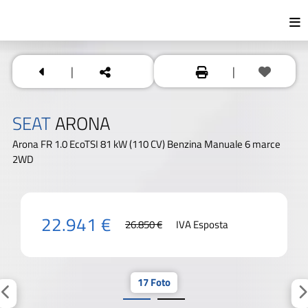
|
|
SEAT
ARONA
Arona FR 1.0 EcoTSI 81 kW (110 CV) Benzina Manuale 6 marce
2WD
22.941 €
26.850 €
IVA Esposta
17 Foto