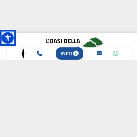
L'OASI DELLA
BIODIVERSITÀ
INFO
CAMPIONE DELLA
CRESCITA 2024