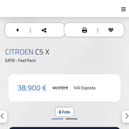
|
|
CITROEN
C5 X
EAT8 - Feel Pack
38.900 €
46.650 €
IVA Esposta
8 Foto