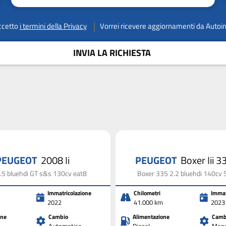
ccetto
i termini della Privacy
Vorrei ricevere aggiornamenti da Autoi
INVIA LA RICHIESTA
PEUGEOT
2008 Ii
PEUGEOT
Boxer Iii 
.5 bluehdi GT s&s 130cv eat8
Boxer 335 2.2 bluehdi 140cv
Immatricolazione
Chilometri
Immat
2022
41.000 km
2023
one
Cambio
Alimentazione
Camb
Automatico
Diesel
Manu