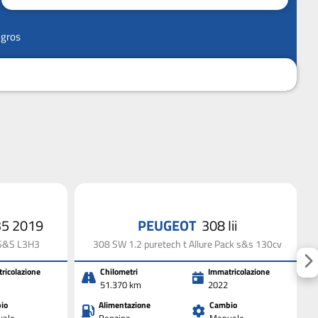
ngros
335 2019
PEUGEOT
308 Iii
 S&S L3H3
308 SW 1.2 puretech t Allure Pack s&s 130cv
ricolazione
Chilometri
Immatricolazione
51.370 km
2022
io
Alimentazione
Cambio
ale
Benzina
Manuale