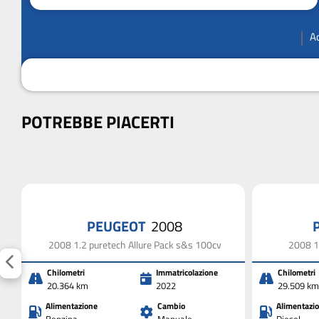
A
POTREBBE PIACERTI
PEUGEOT
2008
2008 1.2 puretech Allure Pack s&s 100cv
2008 1
Chilometri
Immatricolazione
Chilometri
20.364 km
2022
29.509 km
Alimentazione
Cambio
Alimentazi
Benzina
Manuale
Diesel