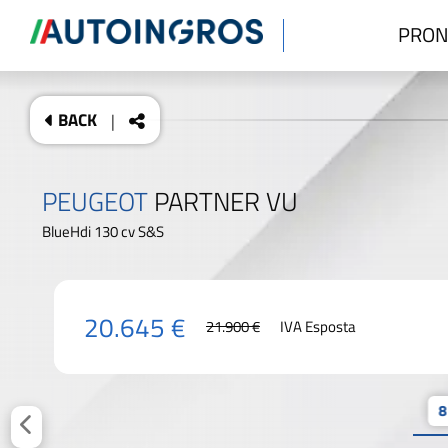
PRON
BACK
|
PEUGEOT
PARTNER VU
BlueHdi 130 cv S&S
20.645 €
21.900 €
IVA Esposta
8