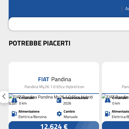
A
POTREBBE PIACERTI
FIAT
Pandina
Pandina My26 1.0 65cv Hybrid Icon
Pand
Chilometri
Immatricolazione
Chilometri
0 km
2026
0 km
Alimentazione
Cambio
Alimentazi
Elettrica/Benzina
Manuale
Elettrica/
12.624 €