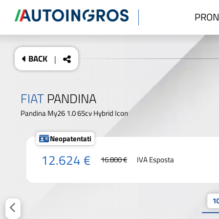
PRON
BACK
|
FIAT
PANDINA
Pandina My26 1.0 65cv Hybrid Icon
Neopatentati
12.624 €
16.800 €
IVA Esposta
10