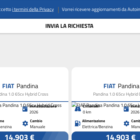
ccetto
i termini della Privacy
Vorrei ricevere aggiornamenti da Autoi
INVIA LA RICHIESTA
FIAT
Pandina
FIAT
Pandina
ina 1.0 65cv Hybrid Cross
Pandina 1.0 65cv Hybrid 
Immatricolazione
Chilometri
Immat
2026
0 km
2026
one
Cambio
Alimentazione
Camb
Benzina
Manuale
Elettrica/Benzina
Manu
14.903 €
14.903 €