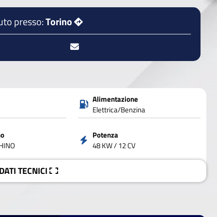
uto presso:
Torino
Alimentazione
Elettrica/Benzina
no
Potenza
CHINO
48 KW / 12 CV
 DATI
TECNICI