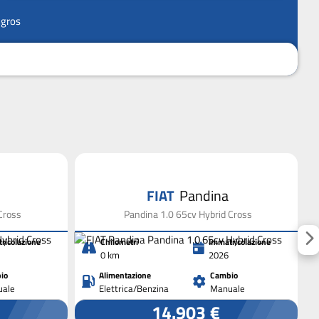
ngros
FIAT
Pandina
Cross
Pandina 1.0 65cv Hybrid Cross
ricolazione
Chilometri
Immatricolazione
0 km
2026
io
Alimentazione
Cambio
ale
Elettrica/Benzina
Manuale
14.903 €