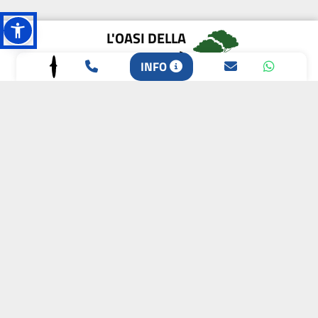
L'OASI DELLA
BIODIVERSITÀ
INFO
CAMPIONE DELLA
CRESCITA 2024