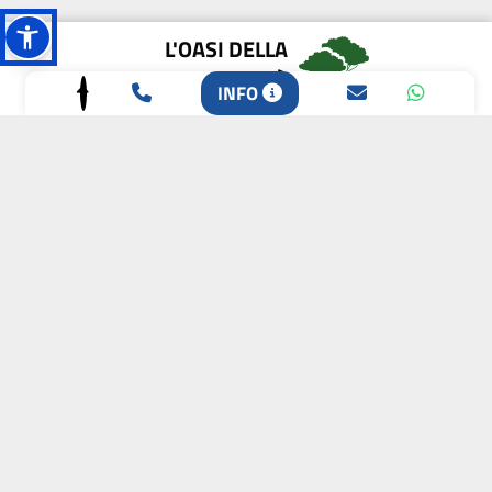
L'OASI DELLA
BIODIVERSITÀ
INFO
CAMPIONE DELLA
CRESCITA 2024