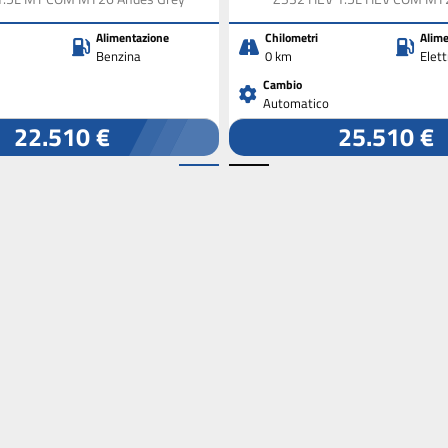
Alimentazione
Chilometri
Alime
Benzina
0 km
Elet
Cambio
Automatico
22.510 €
25.510 €