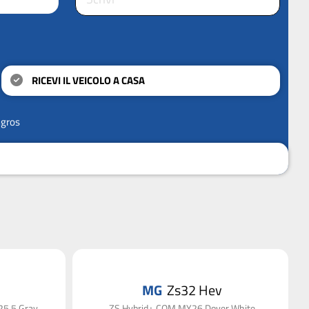
RICEVI IL VEICOLO A CASA
ngros
MG
Zs32 Hev
5.5 Gray
ZS Hybrid+ COM MY26 Dover White