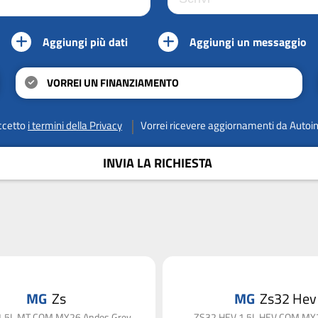
Aggiungi più dati
Aggiungi un messaggio
VORREI UN FINANZIAMENTO
ccetto
i termini della Privacy
Vorrei ricevere aggiornamenti da Autoi
INVIA LA RICHIESTA
MG
Zs
MG
Zs32 Hev
1.5L MT COM MY26 Andes Grey
ZS32 HEV 1.5L HEV COM MY2