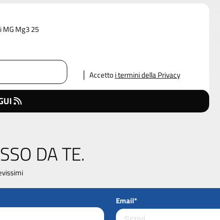
 di MG Mg3 25
Accetto
i termini della Privacy
GUI
SSO DA TE.
evissimi
Email*