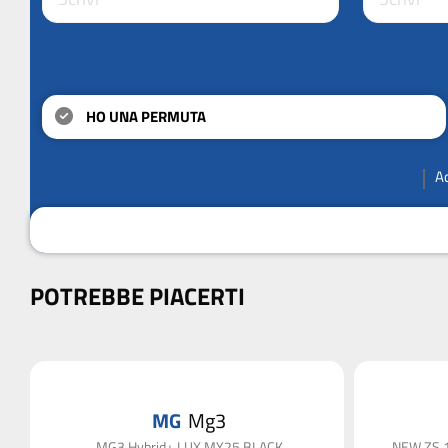
HO UNA PERMUTA
A
POTREBBE PIACERTI
MG
Mg3
MG3 Hybrid+ LUX MY25 BLACK
NEW ZS 