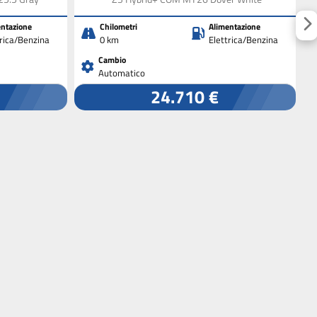
ntazione
Chilometri
Alimentazione
trica/Benzina
0 km
Elettrica/Benzina
Cambio
Automatico
24.710 €