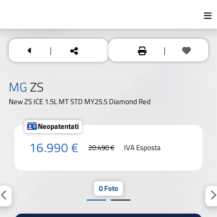
|
|
MG
ZS
New ZS ICE 1.5L MT STD MY25.5 Diamond Red
Neopatentati
16.990 €
20.490 €
IVA Esposta
0 Foto