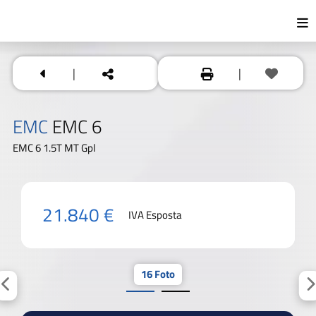
|
|
EMC
EMC 6
EMC 6 1.5T MT Gpl
21.840 €
IVA Esposta
16 Foto