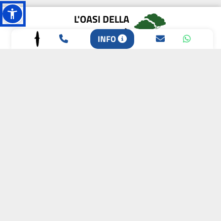
L'OASI DELLA
BIODIVERSITÀ
INFO
CAMPIONE DELLA
CRESCITA 2024