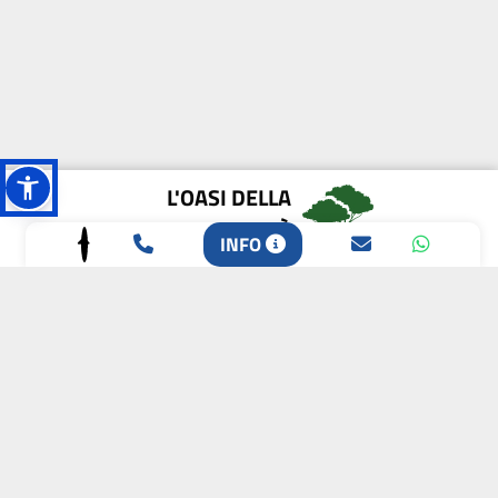
L'OASI DELLA
BIODIVERSITÀ
INFO
CAMPIONE DELLA
CRESCITA 2024