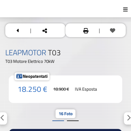
|
|
LEAPMOTOR
T03
T03 Motore Elettrico 70kW
Neopatentati
18.250 €
18.900 €
IVA Esposta
16 Foto