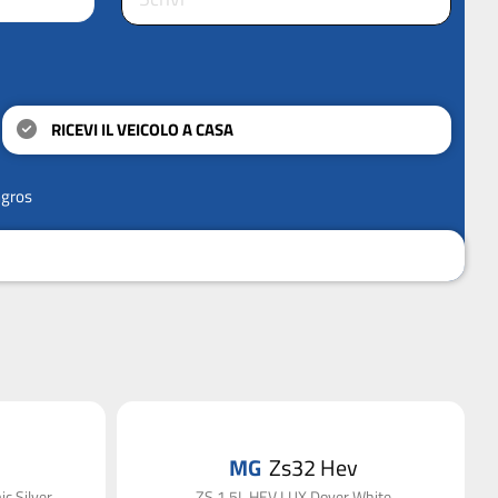
RICEVI IL VEICOLO A CASA
ngros
MG
Zs32 Hev
c Silver
ZS 1.5L HEV LUX Dover White