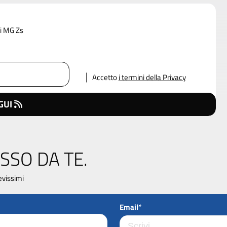
di MG Zs
Accetto
i termini della Privacy
GUI
SSO DA TE.
evissimi
Email*