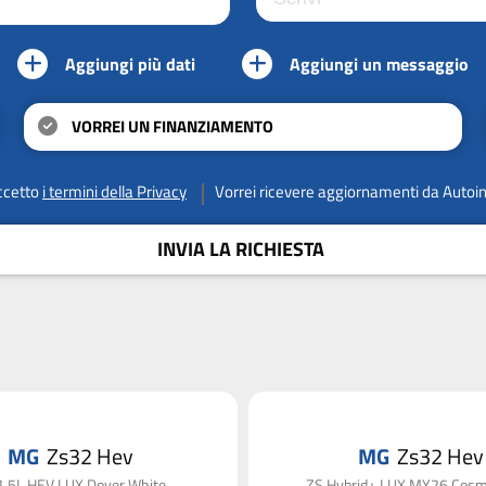
Aggiungi più dati
Aggiungi un messaggio
VORREI UN FINANZIAMENTO
ccetto
i termini della Privacy
Vorrei ricevere aggiornamenti da Autoi
INVIA LA RICHIESTA
MG
Zs32 Hev
MG
Zs32 Hev
1.5L HEV LUX Dover White
ZS Hybrid+ LUX MY26 Cosmi