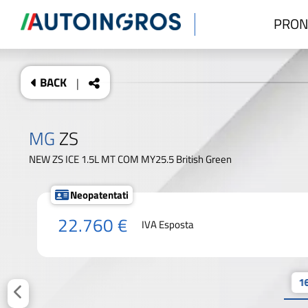
PRON
BACK
|
MG
ZS
NEW ZS ICE 1.5L MT COM MY25.5 British Green
Neopatentati
22.760 €
IVA Esposta
16