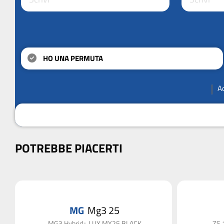
HO UNA PERMUTA
A
POTREBBE PIACERTI
MG
Mg3 25
er
MG3 Hybrid+ LUX MY25 BLACK
ZS 