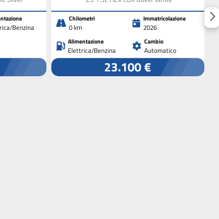
ntazione
Chilometri
Immatricolazione
trica/Benzina
0 km
2026
Alimentazione
Cambio
Elettrica/Benzina
Automatico
23.100 €