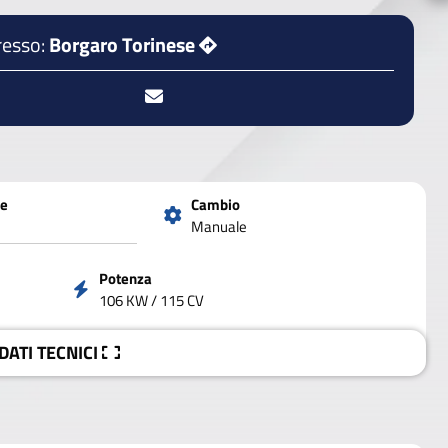
resso:
Borgaro Torinese
ne
Cambio
Manuale
Potenza
106 KW / 115 CV
 DATI
TECNICI