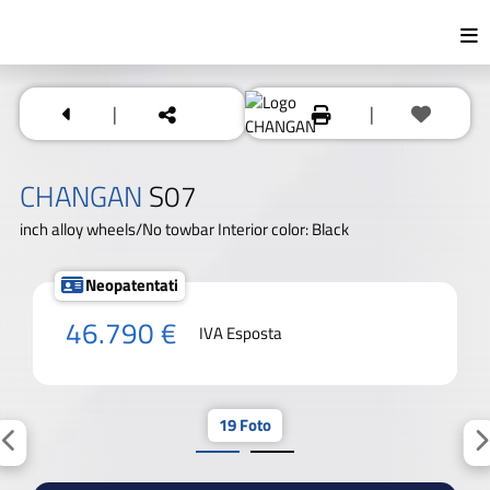
|
|
CHANGAN
S07
inch alloy wheels/No towbar Interior color: Black
Neopatentati
46.790 €
IVA Esposta
19 Foto