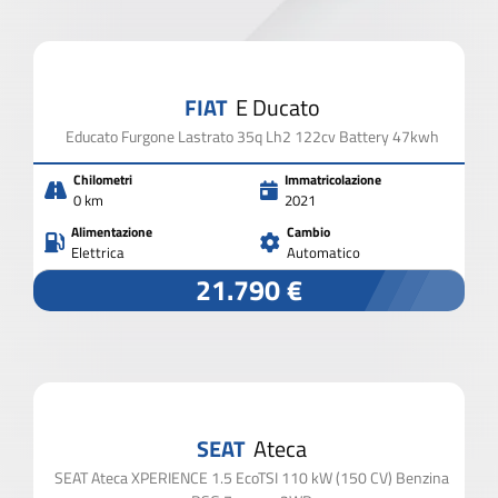
2.000 VEICOLI IN PRONTA CONSEGNA
FIAT
E Ducato
CHIUDI I FILTRI
Educato Furgone Lastrato 35q Lh2 122cv Battery 47kwh
Chilometri
Immatricolazione
0 km
2021
Alimentazione
Cambio
Elettrica
Automatico
21.790 €
SEAT
Ateca
SEAT Ateca XPERIENCE 1.5 EcoTSI 110 kW (150 CV) Benzina