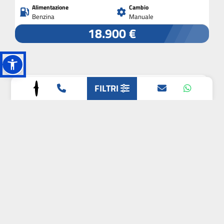
Alimentazione
Cambio
Benzina
Manuale
18.900 €
FILTRI
CITROEN
C5 X
eat8
Chilometri
Immatricolazione
0 km
2025
Alimentazione
Cambio
Elettrica/Benzina
Automatico
39.900 €