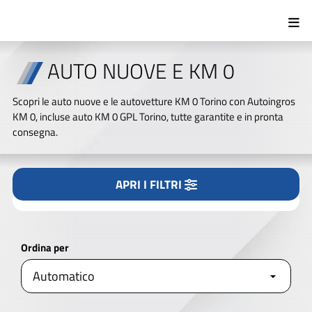
Tipologia
Tutto
Nuovo/KM0
Usato
AUTO NUOVE E KM 0
Marca
Scopri le auto nuove e le autovetture KM 0 Torino con Autoingros
KM 0, incluse auto KM 0 GPL Torino, tutte garantite e in pronta
consegna.
Modello
APRI I FILTRI
CERCA NEL NOSTRO PARCO AUTO
Alimentazione
Ordina per
APRI I FILTRI
AVANZATI