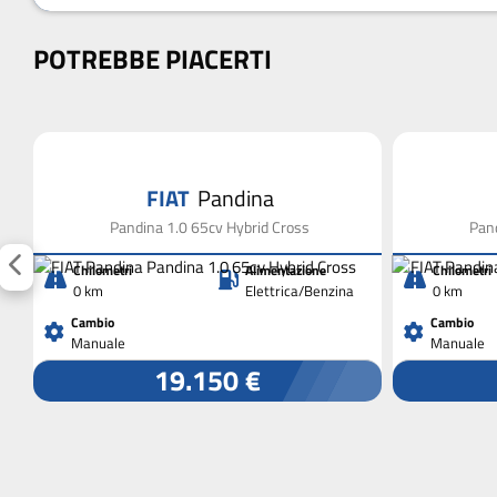
POTREBBE PIACERTI
FIAT
Pandina
Pandina 1.0 65cv Hybrid Cross
Pand
Chilometri
Alimentazione
Chilometri
0 km
Elettrica/Benzina
0 km
Cambio
Cambio
Manuale
Manuale
19.150 €