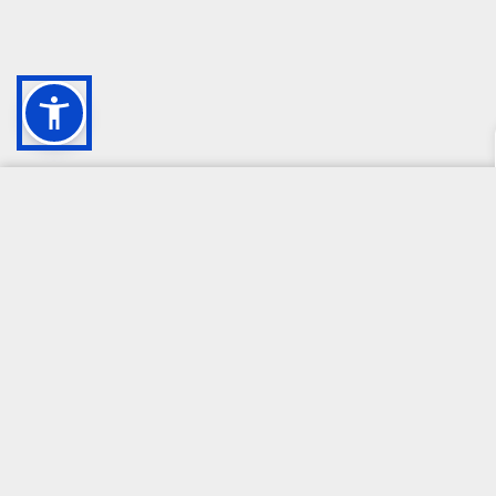
CAMPIONE DELLA CRESCITA 2024
Per i prodotti assicurativi, ferma restando la possibilità di rivolgersi 
- inoltrare reclamo per iscritto all’intermediario all’indirizzo
servizio
- presentare ricorso all’Arbitro Assicurativo, qualora non dovesse rit