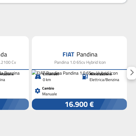
nda
FIAT
Pandina
1.2100 Cv
Pandina 1.0 65cv Hybrid Icon
ntazione
Chilometri
Alimentazione
ina
0 km
Elettrica/Benzina
Cambio
Manuale
16.900 €