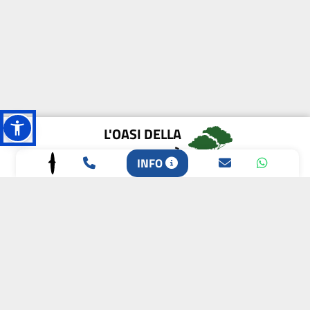
L'OASI DELLA
BIODIVERSITÀ
INFO
CAMPIONE DELLA
CRESCITA 2024