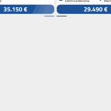
o
Elettrica/Benzina
Manu
35.150 €
29.490 €