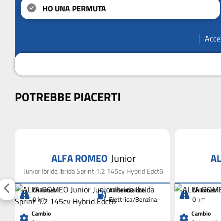
HO UNA PERMUTA
Acce
POTREBBE PIACERTI
ALFA ROMEO
Junior
A
Junior Ibrida Ibrida Sprint 1.2 145cv Hybrid Edct6
Chilometri
Alimentazione
Chilometri
0 km
Elettrica/Benzina
0 km
Cambio
Cambio