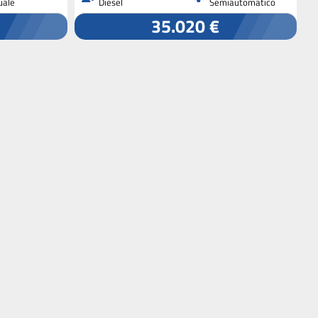
ale
Diesel
Semiautomatico
35.020 €