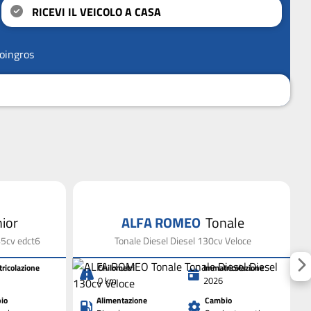
RICEVI IL VEICOLO A CASA
oingros
nior
ALFA ROMEO
Tonale
45cv edct6
Tonale Diesel Diesel 130cv Veloce
ricolazione
Chilometri
Immatricolazione
0 km
2026
io
Alimentazione
Cambio