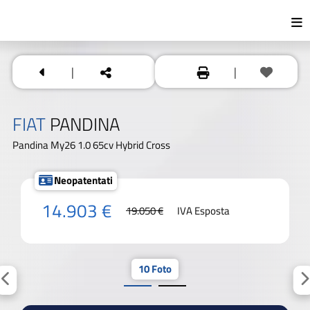
|
|
FIAT
PANDINA
Pandina My26 1.0 65cv Hybrid Cross
Neopatentati
14.903 €
19.050 €
IVA Esposta
10 Foto