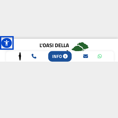
L'OASI DELLA
BIODIVERSITÀ
INFO
CAMPIONE DELLA
CRESCITA 2024