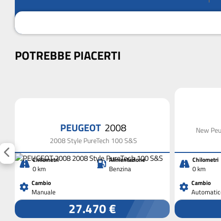
POTREBBE PIACERTI
PEUGEOT
2008
New Peu
2008 Style PureTech 100 S&S
Chilometri
Alimentazione
Chilometri
0 km
Benzina
0 km
Cambio
Cambio
Manuale
Automatic
27.470 €