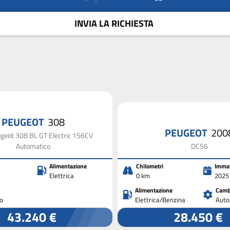
INVIA LA RICHIESTA
PEUGEOT
308
PEUGEOT
200
geot 308 BL GT Electric 156CV
Automatico
DCS6
Alimentazione
Chilometri
Immat
Elettrica
0 km
2025
Alimentazione
Camb
o
Elettrica/Benzina
Auto
43.240 €
28.450 €