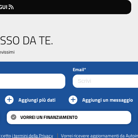
GUI
SSO DA TE.
evissimi
Email*
Aggiungi più dati
Aggiungi un messaggio
VORREI UN FINANZIAMENTO
ccetto
i termini della Privacy
Vorrei ricevere aggiornamenti da Autoi