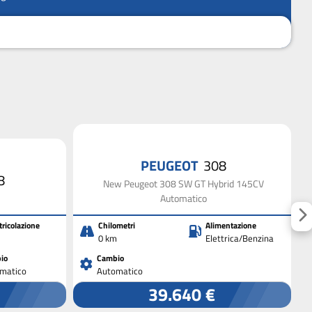
PEUGEOT
308
8
New Peugeot 308 SW GT Hybrid 145CV
Automatico
ricolazione
Chilometri
Alimentazione
0 km
Elettrica/Benzina
io
Cambio
matico
Automatico
39.640 €