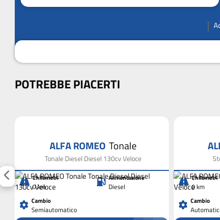
A
POTREBBE PIACERTI
ALFA ROMEO
Tonale
AL
Tonale Diesel Diesel 130cv Veloce
St
Chilometri
Alimentazione
Chilometri
0 km
Diesel
0 km
Cambio
Cambio
Semiautomatico
Automatic