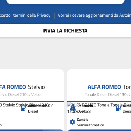
ccetto
i termini della Privacy
Vorrei ricevere aggiornamenti da Autoi
INVIA LA RICHIESTA
FA ROMEO
Stelvio
ALFA ROMEO
To
elvio Diesel 210cv Veloce
Tonale Diesel Diesel 130cv
Alimentazione
Chilometri
Alime
Diesel
0 km
Dies
Cambio
o
Semiautomatico