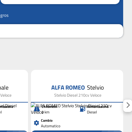
ngros
nale
ALFA ROMEO
Stelvio
 Veloce
Stelvio Diesel 210cv Veloce
ntazione
Chilometri
Alimentazione
el
0 km
Diesel
Cambio
Automatico