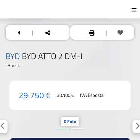
|
|
BYD
BYD ATTO 2 DM-I
i Boost
29.750 €
30.100 €
IVA Esposta
0 Foto