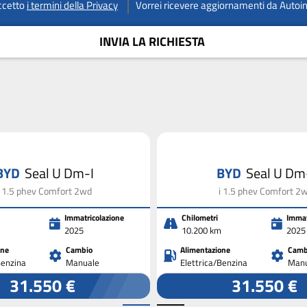
ccetto
i termini della Privacy
Vorrei ricevere aggiornamenti da Autoi
INVIA LA RICHIESTA
BYD
Seal U Dm-I
BYD
Seal U Dm
i 1.5 phev Comfort 2wd
i 1.5 phev Comfort 2
Immatricolazione
Chilometri
Immat
2025
10.200 km
2025
one
Cambio
Alimentazione
Camb
Benzina
Manuale
Elettrica/Benzina
Manu
31.550 €
31.550 €