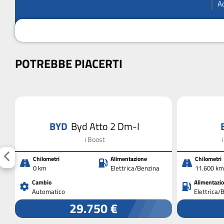
A
POTREBBE PIACERTI
BYD
Byd Atto 2 Dm-I
i Boost
Chilometri
Alimentazione
Chilometri
0 km
Elettrica/Benzina
11.600 km
Cambio
Alimentazi
Automatico
Elettrica/
29.750 €