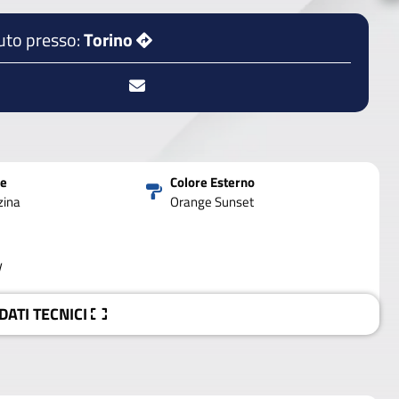
uto presso:
Torino
ne
Colore Esterno
zina
Orange Sunset
V
 DATI
TECNICI