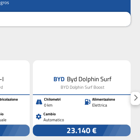
ngros
-I
BYD
Byd Dolphin Surf
wd
BYD Dolphin Surf Boost
ricolazione
Chilometri
Alimentazione
0 km
Elettrica
io
Cambio
ale
Automatico
23.140 €