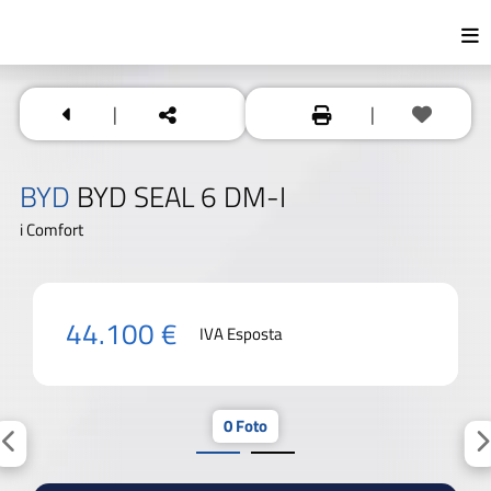
|
|
BYD
BYD SEAL 6 DM-I
i Comfort
44.100 €
IVA Esposta
0 Foto