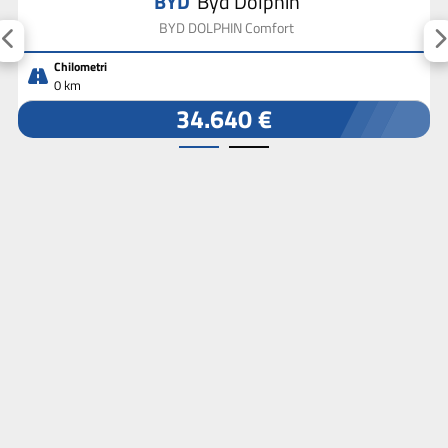
BYD
Byd Dolphin
BYD DOLPHIN Comfort
Chilometri
0 km
34.640 €