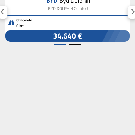
BYD
Byd Dolphin
BYD DOLPHIN Comfort
Chilometri
0 km
34.640 €