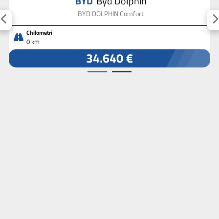
BYD
Byd Dolphin
BYD DOLPHIN Comfort
Chilometri
0 km
34.640 €