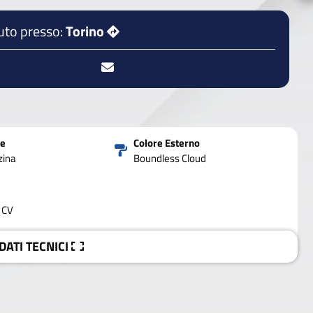
uto presso:
Torino
ne
Colore Esterno
zina
Boundless Cloud
 CV
 DATI
TECNICI