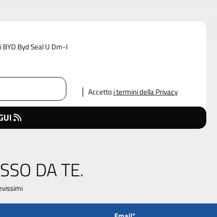
 di BYD Byd Seal U Dm-I
Accetto
i termini della Privacy
GUI
SSO DA TE.
evissimi
Email*