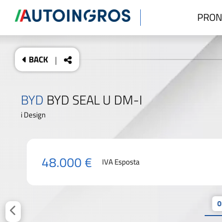
PRON
BACK
|
BYD
BYD SEAL U DM-I
i Design
48.000 €
IVA Esposta
0