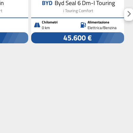
in
BYD
Byd Seal 6 Dm-I Touring
rt
i Touring Comfort
Chilometri
Alimentazione
0 km
Elettrica/Benzina
45.600 €