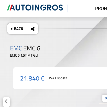
PRON
BACK
|
EMC
EMC 6
EMC 6 1.5T MT Gpl
21.840 €
IVA Esposta
0