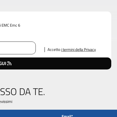
 di EMC Emc 6
Accetto
i termini della Privacy
GUI
SSO DA TE.
evissimi
Email*