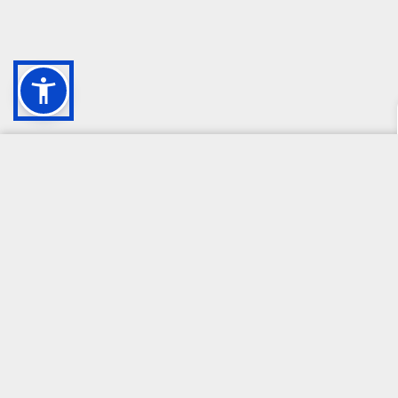
CAMPIONE DELLA CRESCITA 2024
Per i prodotti assicurativi, ferma restando la possibilità di rivolgersi 
- inoltrare reclamo per iscritto all’intermediario all’indirizzo
servizio
- presentare ricorso all’Arbitro Assicurativo, qualora non dovesse rit