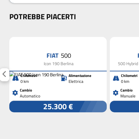
POTREBBE PIACERTI
FIAT
500
Icon 190 Berlina
500 Hybrid 
Chilometri
Alimentazione
Chilometri
0 km
Elettrica
0 km
Cambio
Cambio
Automatico
Manuale
25.300 €