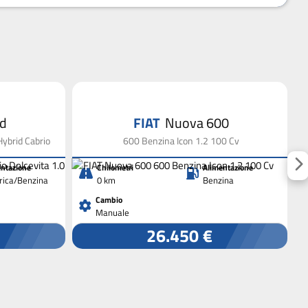
id
FIAT
Nuova 600
Hybrid Cabrio
600 Benzina Icon 1.2 100 Cv
ntazione
Chilometri
Alimentazione
trica/Benzina
0 km
Benzina
Cambio
Manuale
26.450 €