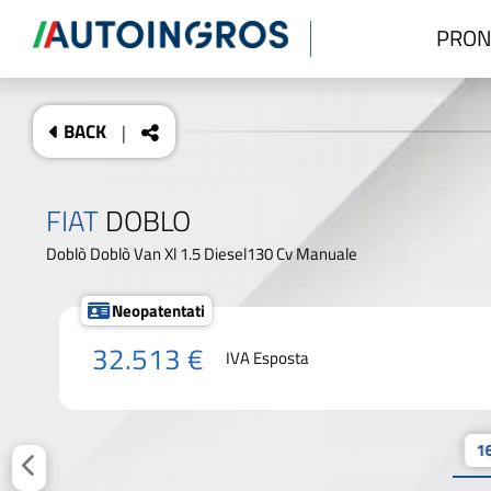
PRON
BACK
|
FIAT
DOBLO
Doblò Doblò Van Xl 1.5 Diesel130 Cv Manuale
Neopatentati
32.513 €
IVA Esposta
16