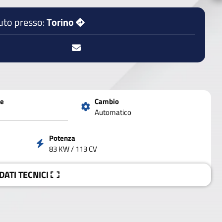
uto presso:
Torino
ne
Cambio
Automatico
Potenza
83 KW / 113 CV
 DATI
TECNICI