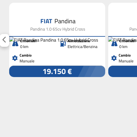
FIAT
Pandina
Pandina 1.0 65cv Hybrid Cross
Pand
Chilometri
Alimentazione
Chilometri
0 km
Elettrica/Benzina
0 km
Cambio
Cambio
Manuale
Manuale
19.150 €