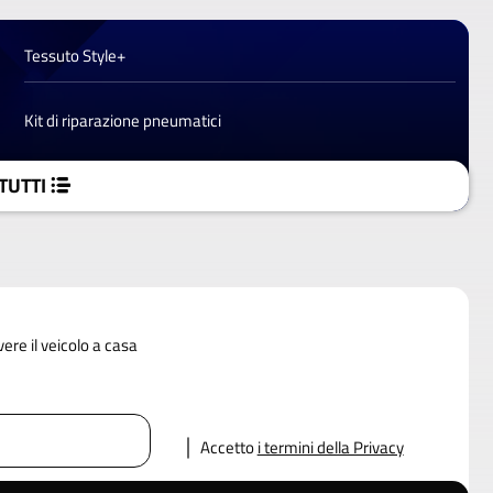
Tessuto Style+
Kit di riparazione pneumatici
TUTTI
vere il veicolo a casa
Accetto
i termini della Privacy