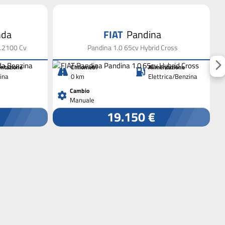
nda
FIAT
Pandina
1.2100 Cv
Pandina 1.0 65cv Hybrid Cross
ntazione
Chilometri
Alimentazione
ina
0 km
Elettrica/Benzina
Cambio
Manuale
19.150 €