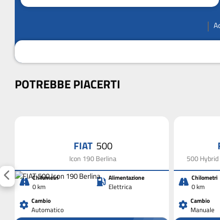
A
POTREBBE PIACERTI
FIAT
500
Icon 190 Berlina
500 Hybrid 
Chilometri
Alimentazione
Chilometri
0 km
Elettrica
0 km
Cambio
Cambio
Automatico
Manuale