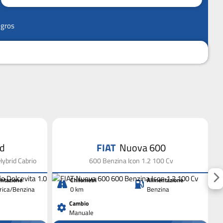
ngros
id
FIAT
Nuova 600
Hybrid Cabrio
600 Benzina Icon 1.2 100 Cv
ntazione
Chilometri
Alimentazione
trica/Benzina
0 km
Benzina
Cambio
Manuale