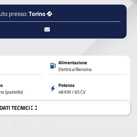
uto presso:
Torino
Alimentazione
Elettrica/Benzina
no
Potenza
e (pastello)
48 KW / 65 CV
 DATI
TECNICI