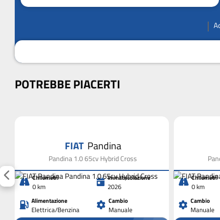
A
POTREBBE PIACERTI
FIAT
Pandina
Pandina 1.0 65cv Hybrid Cross
Pand
Chilometri
Immatricolazione
Chilometri
0 km
2026
0 km
Alimentazione
Cambio
Cambio
Elettrica/Benzina
Manuale
Manuale