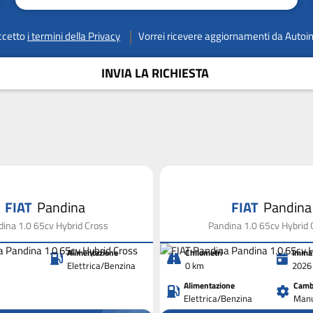
ccetto
i termini della Privacy
Vorrei ricevere aggiornamenti da Autoi
INVIA LA RICHIESTA
FIAT
Pandina
FIAT
Pandina
ina 1.0 65cv Hybrid Cross
Pandina 1.0 65cv Hybrid 
Alimentazione
Chilometri
Immat
Elettrica/Benzina
0 km
2026
Alimentazione
Camb
Elettrica/Benzina
Manu