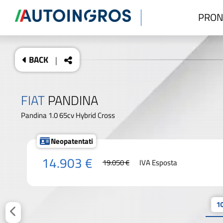
PRON
BACK
|
FIAT
PANDINA
Pandina 1.0 65cv Hybrid Cross
Neopatentati
14.903 €
19.050 €
IVA Esposta
10