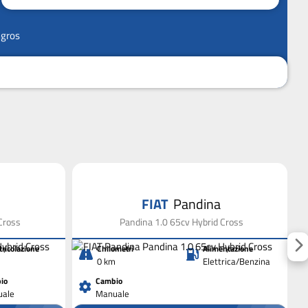
ngros
FIAT
Pandina
Cross
Pandina 1.0 65cv Hybrid Cross
ricolazione
Chilometri
Alimentazione
0 km
Elettrica/Benzina
io
Cambio
ale
Manuale