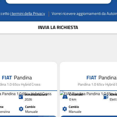
ccetto
i termini della Privacy
Vorrei ricevere aggiornamenti da Autoi
INVIA LA RICHIESTA
FIAT
Pandina
FIAT
Pandina
ina 1.0 65cv Hybrid Cross
Pandina 1.0 65cv Hybrid 
Immatricolazione
Chilometri
Alime
2026
0 km
Elet
one
Cambio
Cambio
Benzina
Manuale
Manuale