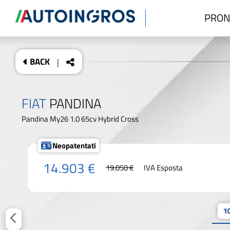
PRON
BACK
|
FIAT
PANDINA
Pandina My26 1.0 65cv Hybrid Cross
Neopatentati
14.903 €
19.050 €
IVA Esposta
10