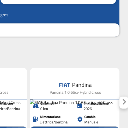
ngros
FIAT
Pandina
Cross
Pandina 1.0 65cv Hybrid Cross
ntazione
Chilometri
Immatricolazione
trica/Benzina
0 km
2026
Alimentazione
Cambio
Elettrica/Benzina
Manuale