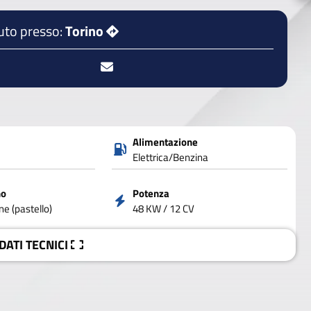
uto presso:
Torino
Alimentazione
Elettrica/Benzina
no
Potenza
e (pastello)
48 KW / 12 CV
 DATI
TECNICI